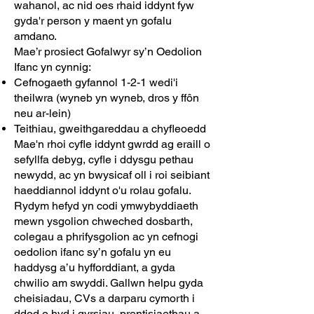
wahanol, ac nid oes rhaid iddynt fyw
gyda'r person y maent yn gofalu
amdano.
Mae’r prosiect Gofalwyr sy’n Oedolion
Ifanc yn cynnig:
Cefnogaeth gyfannol 1-2-1 wedi'i
theilwra (wyneb yn wyneb, dros y ffôn
neu ar-lein)
Teithiau, gweithgareddau a chyfleoedd
Mae'n rhoi cyfle iddynt gwrdd ag eraill o
sefyllfa debyg, cyfle i ddysgu pethau
newydd, ac yn bwysicaf oll i roi seibiant
haeddiannol iddynt o'u rolau gofalu.
Rydym hefyd yn codi ymwybyddiaeth
mewn ysgolion chweched dosbarth,
colegau a phrifysgolion ac yn cefnogi
oedolion ifanc sy’n gofalu yn eu
haddysg a’u hyfforddiant, a gyda
chwilio am swyddi. Gallwn helpu gyda
cheisiadau, CVs a darparu cymorth i
ddod o hyd i gyrsiau, prentisiaethau a