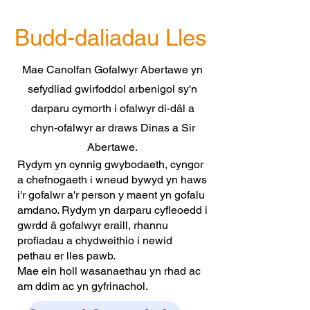
Budd-daliadau Lles
Mae Canolfan Gofalwyr Abertawe yn
sefydliad gwirfoddol arbenigol sy'n
darparu cymorth i ofalwyr di-dâl a
chyn-ofalwyr ar draws Dinas a Sir
Abertawe.
Rydym yn cynnig gwybodaeth, cyngor
a chefnogaeth i wneud bywyd yn haws
i'r gofalwr a'r person y maent yn gofalu
amdano. Rydym yn darparu cyfleoedd i
gwrdd â gofalwyr eraill, rhannu
profiadau a chydweithio i newid
pethau er lles pawb.
Mae ein holl wasanaethau yn rhad ac
am ddim ac yn gyfrinachol.