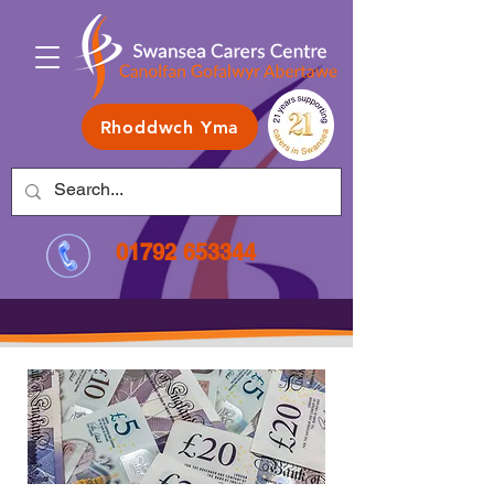
Rhoddwch Yma
01792 653344