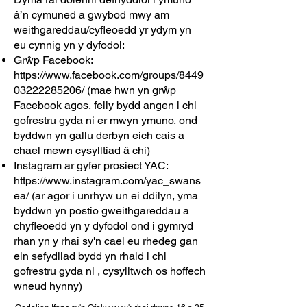
â’n cymuned a gwybod mwy am
weithgareddau/cyfleoedd yr ydym yn
eu cynnig yn y dyfodol:
Grŵp Facebook:
https://www.facebook.com/groups/8449
03222285206/
(mae hwn yn grŵp
Facebook agos, felly bydd angen i chi
gofrestru gyda ni er mwyn ymuno, ond
byddwn yn gallu derbyn eich cais a
chael mewn cysylltiad â chi)
Instagram ar gyfer prosiect YAC:
https://www.instagram.com/yac_swans
ea/
(ar agor i unrhyw un ei ddilyn, yma
byddwn yn postio gweithgareddau a
chyfleoedd yn y dyfodol ond i gymryd
rhan yn y rhai sy'n cael eu rhedeg gan
ein sefydliad bydd yn rhaid i chi
gofrestru gyda ni , cysylltwch os hoffech
wneud hynny)