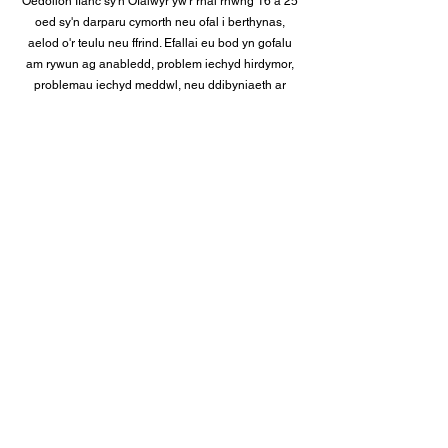
Oedolion Ifanc sy'n Ofalwyr yw'r rhai rhwng 16 a 25
oed sy'n darparu cymorth neu ofal i berthynas,
aelod o'r teulu neu ffrind. Efallai eu bod yn gofalu
am rywun ag anabledd, problem iechyd hirdymor,
problemau iechyd meddwl, neu ddibyniaeth ar
gyffuriau neu alcohol.
Gall cymorth YAC gynnwys gofal personol, rhoi
meddyginiaeth, gwneud tasgau, neu ddarparu
cymorth emosiynol. Mae rôl pob YAC yn wahanol,
ac nid oes rhaid iddynt fyw gyda'r person y maent
yn gofalu amdano.
Mae’r prosiect Gofalwyr sy’n Oedolion Ifanc yn
cynnig:
Cefnogaeth gyfannol 1-2-1 wedi'i theilwra (wyneb
yn wyneb, dros y ffôn neu ar-lein)
Teithiau, gweithgareddau a chyfleoedd
Mae'n rhoi cyfle iddynt gwrdd ag eraill o sefyllfa
debyg, cyfle i ddysgu pethau newydd, ac yn
bwysicaf oll i roi seibiant haeddiannol iddynt o'u
rolau gofalu.
Rydym hefyd yn codi ymwybyddiaeth mewn
ysgolion chweched dosbarth, colegau a
phrifysgolion ac yn cefnogi oedolion ifanc sy’n
gofalu yn eu haddysg a’u hyfforddiant, a gyda
chwilio am swyddi. Gallwn helpu gyda cheisiadau,
CVs a darparu cymorth i ddod o hyd i gyrsiau,
prentisiaethau a chyfleoedd hyfforddi.