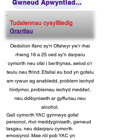
Gwneud Apwyntiad Budd-daliadau
Tudalennau cysylltiedig
Grantiau
Oedolion Ifanc sy'n Ofalwyr yw'r rhai
rhwng 16 a 25 oed sy'n darparu
cymorth neu ofal i berthynas, aelod o'r
teulu neu ffrind. Efallai eu bod yn gofalu
am rywun ag anabledd, problem iechyd
hirdymor, problemau iechyd meddwl,
neu ddibyniaeth ar gyffuriau neu
alcohol.
Gall cymorth YAC gynnwys gofal
personol, rhoi meddyginiaeth, gwneud
tasgau, neu ddarparu cymorth
emosiynol. Mae rôl pob YAC yn