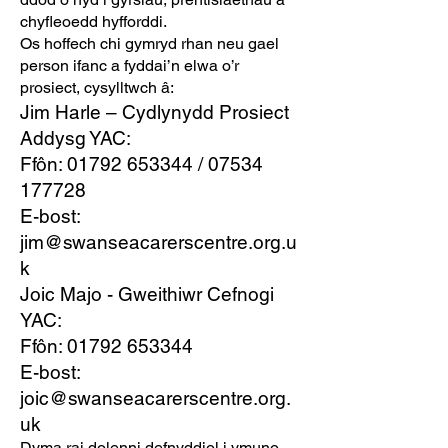
chyfleoedd hyfforddi.
Os hoffech chi gymryd rhan neu gael
person ifanc a fyddai’n elwa o’r
prosiect, cysylltwch â:
Jim Harle – Cydlynydd Prosiect
Addysg YAC:
Ffôn:
01792 653344
/
07534
177728
E-bost:
jim@swanseacarerscentre.org.u
k
Joic Majo - Gweithiwr Cefnogi
YAC:
Ffôn:
01792 653344
E-bost:
joic@swanseacarerscentre.org.
uk
Dyma rai dolenni defnyddiol i ymuno