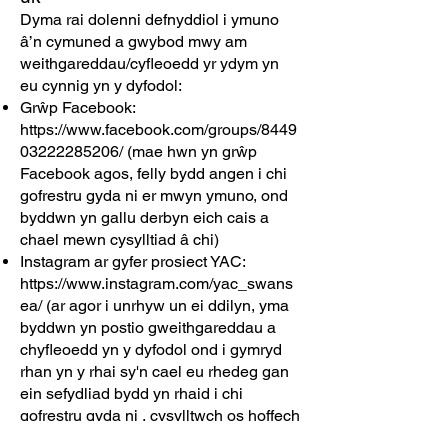
Dyma rai dolenni defnyddiol i ymuno
â’n cymuned a gwybod mwy am
weithgareddau/cyfleoedd yr ydym yn
eu cynnig yn y dyfodol:
Grŵp Facebook:
https://www.facebook.com/groups/8449
03222285206/
(mae hwn yn grŵp
Facebook agos, felly bydd angen i chi
gofrestru gyda ni er mwyn ymuno, ond
byddwn yn gallu derbyn eich cais a
chael mewn cysylltiad â chi)
Instagram ar gyfer prosiect YAC:
https://www.instagram.com/yac_swans
ea/
(ar agor i unrhyw un ei ddilyn, yma
byddwn yn postio gweithgareddau a
chyfleoedd yn y dyfodol ond i gymryd
rhan yn y rhai sy'n cael eu rhedeg gan
ein sefydliad bydd yn rhaid i chi
gofrestru gyda ni , cysylltwch os hoffech
wneud hynny)