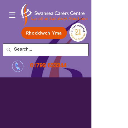
Rhoddwch Yma
01792 653344