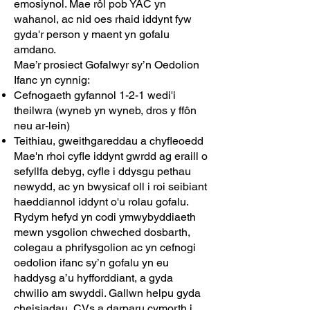
emosiynol. Mae rôl pob YAC yn
wahanol, ac nid oes rhaid iddynt fyw
gyda'r person y maent yn gofalu
amdano.
Mae’r prosiect Gofalwyr sy’n Oedolion
Ifanc yn cynnig:
Cefnogaeth gyfannol 1-2-1 wedi'i
theilwra (wyneb yn wyneb, dros y ffôn
neu ar-lein)
Teithiau, gweithgareddau a chyfleoedd
Mae'n rhoi cyfle iddynt gwrdd ag eraill o
sefyllfa debyg, cyfle i ddysgu pethau
newydd, ac yn bwysicaf oll i roi seibiant
haeddiannol iddynt o'u rolau gofalu.
Rydym hefyd yn codi ymwybyddiaeth
mewn ysgolion chweched dosbarth,
colegau a phrifysgolion ac yn cefnogi
oedolion ifanc sy’n gofalu yn eu
haddysg a’u hyfforddiant, a gyda
chwilio am swyddi. Gallwn helpu gyda
cheisiadau, CVs a darparu cymorth i