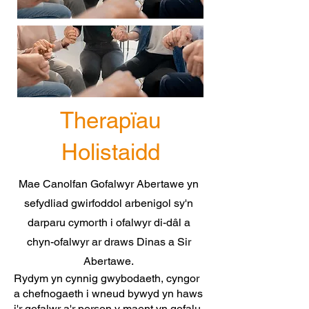
Therapïau
Holistaidd
Mae Canolfan Gofalwyr Abertawe yn
sefydliad gwirfoddol arbenigol sy'n
darparu cymorth i ofalwyr di-dâl a
chyn-ofalwyr ar draws Dinas a Sir
Abertawe.
Rydym yn cynnig gwybodaeth, cyngor
a chefnogaeth i wneud bywyd yn haws
i'r gofalwr a'r person y maent yn gofalu