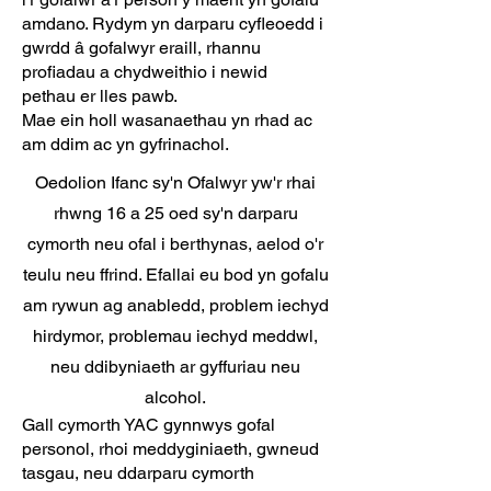
amdano. Rydym yn darparu cyfleoedd i
gwrdd â gofalwyr eraill, rhannu
profiadau a chydweithio i newid
pethau er lles pawb.
Mae ein holl wasanaethau yn rhad ac
am ddim ac yn gyfrinachol.
Oedolion Ifanc sy'n Ofalwyr yw'r rhai
rhwng 16 a 25 oed sy'n darparu
cymorth neu ofal i berthynas, aelod o'r
teulu neu ffrind. Efallai eu bod yn gofalu
am rywun ag anabledd, problem iechyd
hirdymor, problemau iechyd meddwl,
neu ddibyniaeth ar gyffuriau neu
alcohol.
Gall cymorth YAC gynnwys gofal
personol, rhoi meddyginiaeth, gwneud
tasgau, neu ddarparu cymorth