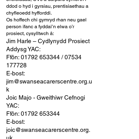
ddod o hyd i gyrsiau, prentisiaethau a
chyfleoedd hyfforddi.
Os hoffech chi gymryd rhan neu gael
person ifanc a fyddai’n elwa o’r
prosiect, cysylltwch â:
Jim Harle – Cydlynydd Prosiect
Addysg YAC:
Ffôn:
01792 653344
/
07534
177728
E-bost:
jim@swanseacarerscentre.org.u
k
Joic Majo - Gweithiwr Cefnogi
YAC:
Ffôn:
01792 653344
E-bost:
joic@swanseacarerscentre.org.
uk