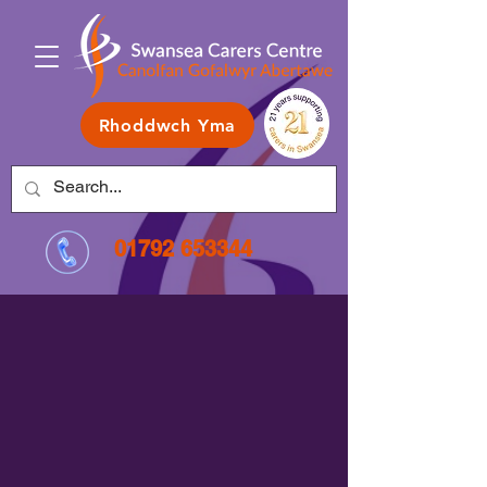
Rhoddwch Yma
01792 653344