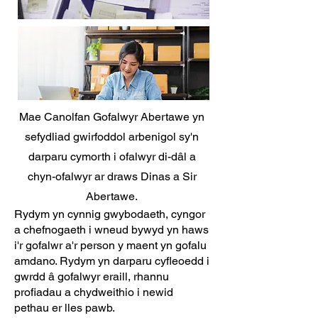
Mae Canolfan Gofalwyr Abertawe yn
sefydliad gwirfoddol arbenigol sy'n
darparu cymorth i ofalwyr di-dâl a
chyn-ofalwyr ar draws Dinas a Sir
Abertawe.
Rydym yn cynnig gwybodaeth, cyngor
a chefnogaeth i wneud bywyd yn haws
i'r gofalwr a'r person y maent yn gofalu
amdano. Rydym yn darparu cyfleoedd i
gwrdd â gofalwyr eraill, rhannu
profiadau a chydweithio i newid
pethau er lles pawb.