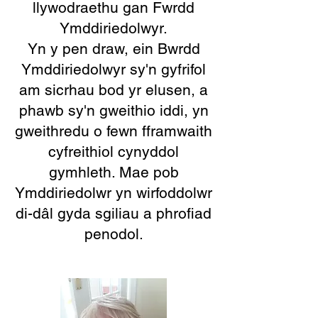
llywodraethu gan Fwrdd
Ymddiriedolwyr.
Yn y pen draw, ein Bwrdd
Ymddiriedolwyr sy'n gyfrifol
am sicrhau bod yr elusen, a
phawb sy'n gweithio iddi, yn
gweithredu o fewn fframwaith
cyfreithiol cynyddol
gymhleth. Mae pob
Ymddiriedolwr yn wirfoddolwr
di-dâl gyda sgiliau a phrofiad
penodol.