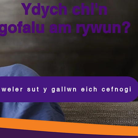
Ydych chi'n
gofalu am rywun?
weler sut y gallwn eich cefnogi