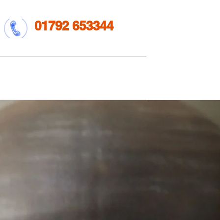
01792 653344
u
Amdanom Ni
More