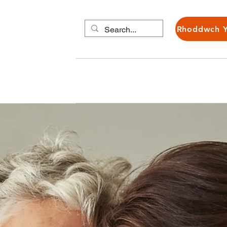
Rhoddwch 
Cartref
Am