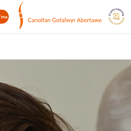
Yma
danom Ni
Amdanom Ni
Prosiecta