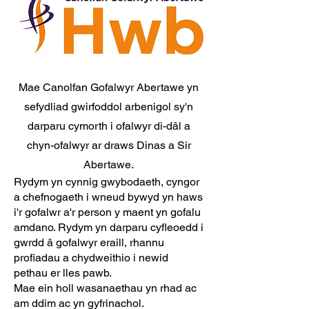
Mae Canolfan Gofalwyr Abertawe yn
sefydliad gwirfoddol arbenigol sy'n
darparu cymorth i ofalwyr di-dâl a
chyn-ofalwyr ar draws Dinas a Sir
Abertawe.
Rydym yn cynnig gwybodaeth, cyngor
a chefnogaeth i wneud bywyd yn haws
i'r gofalwr a'r person y maent yn gofalu
amdano. Rydym yn darparu cyfleoedd i
gwrdd â gofalwyr eraill, rhannu
profiadau a chydweithio i newid
pethau er lles pawb.
Mae ein holl wasanaethau yn rhad ac
am ddim ac yn gyfrinachol.