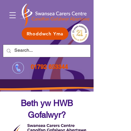
Rhoddwch Yma
01792 653344
Beth yw HWB
Gofalwyr?