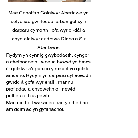
Mae Canolfan Gofalwyr Abertawe yn
sefydliad gwirfoddol arbenigol sy'n
darparu cymorth i ofalwyr di-dâl a
chyn-ofalwyr ar draws Dinas a Sir
Abertawe.
Rydym yn cynnig gwybodaeth, cyngor
a chefnogaeth i wneud bywyd yn haws
i'r gofalwr a'r person y maent yn gofalu
amdano. Rydym yn darparu cyfleoedd i
gwrdd â gofalwyr eraill, rhannu
profiadau a chydweithio i newid
pethau er lles pawb.
Mae ein holl wasanaethau yn rhad ac
am ddim ac yn gyfrinachol.