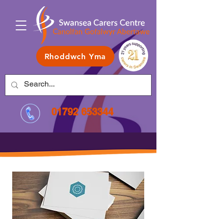
Rhoddwch Yma
01792 653344