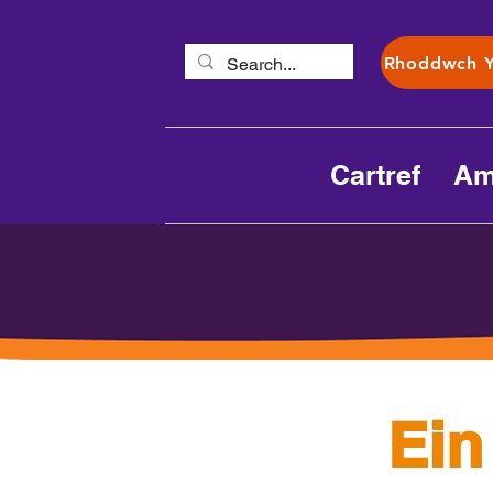
Rhoddwch 
Cartref
Am
Ein