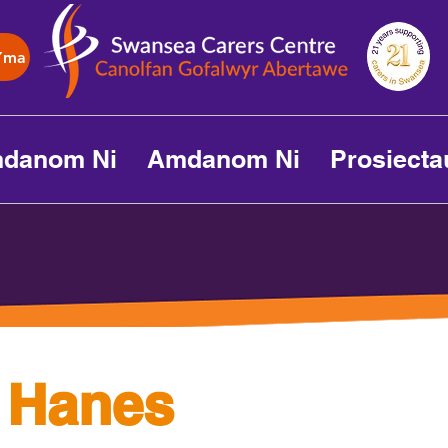
Yma
danom Ni
Amdanom Ni
Prosiecta
 Hanes