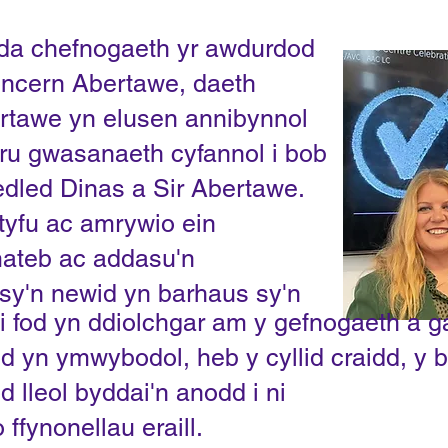
yda chefnogaeth yr awdurdod
ncern Abertawe, daeth
rtawe yn
elusen annibynnol
ru gwasanaeth cyfannol i bob
ledled Dinas a Sir Abertawe.
tyfu ac amrywio ein
ateb ac addasu'n
 sy'n newid yn barhaus sy'n
i fod yn ddiolchgar am y gefnogaeth a g
fod yn ymwybodol, heb y cyllid craidd, y 
 lleol byddai'n anodd i ni
 ffynonellau eraill.