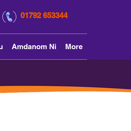
01792 653344
u
Amdanom Ni
More