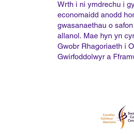
Wrth i ni ymdrechu i 
economaidd anodd hon,
gwasanaethau o safon 
allanol. Mae hyn yn cy
Gwobr Rhagoriaeth i O
Gwirfoddolwyr a Ffram