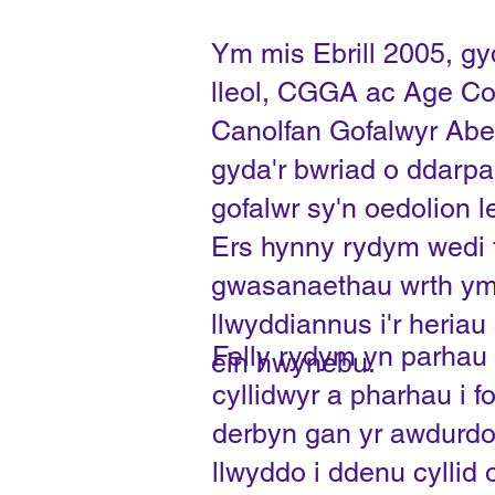
Ym mis Ebrill 2005, g
lleol, CGGA ac Age Co
Canolfan Gofalwyr Abe
gyda'r bwriad o ddarpa
gofalwr sy'n oedolion 
Ers hynny rydym
wedi 
gwasanaethau wrth
ym
llwyddiannus i'r heriau
Felly rydym yn parhau 
ein hwynebu.
cyllidwyr a pharhau i 
derbyn gan yr awdurdod
llwyddo i ddenu cyllid o