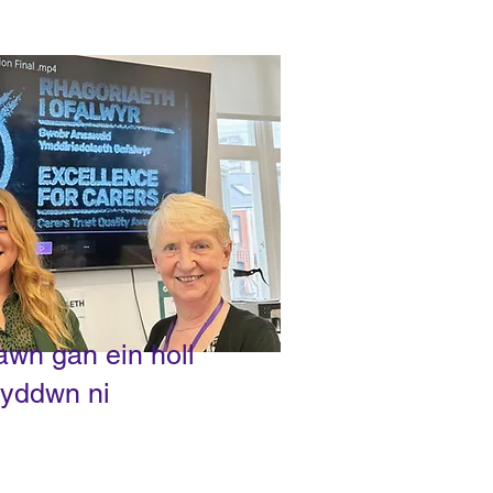
awn gan ein holl
byddwn ni