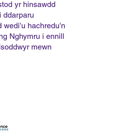
stod yr hinsawdd
i ddarparu
d wedi'u hachredu'n
ng Nghymru i ennill
uddsoddwyr mewn