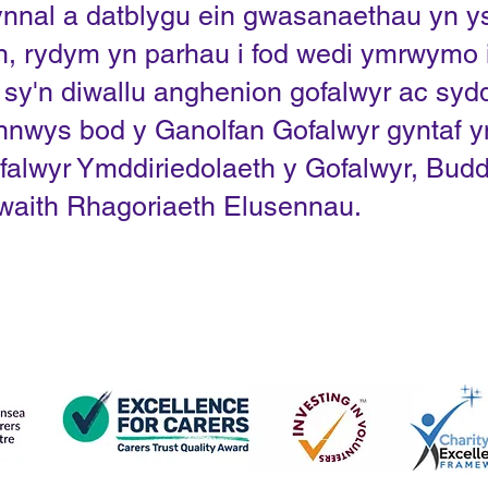
gynnal a datblygu ein gwasanaethau yn y
 rydym yn parhau i fod wedi ymrwymo 
sy'n diwallu anghenion gofalwyr ac syd
nnwys bod y Ganolfan Gofalwyr gyntaf y
falwyr Ymddiriedolaeth y Gofalwyr, B
waith Rhagoriaeth Elusennau.