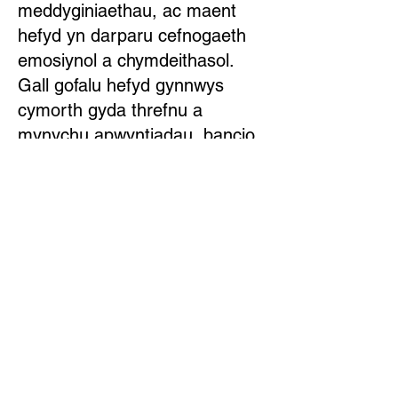
meddyginiaethau, ac maent
hefyd yn darparu cefnogaeth
emosiynol a chymdeithasol.
Gall gofalu hefyd gynnwys
cymorth gyda threfnu a
mynychu apwyntiadau, bancio
ac ymdrin ag argyfyngau.
Does dim rhaid i chi
ofalu ar eich pen eich
hun
Gall gofalu am rywun fod yn
brofiad gwerth chweil. Gall
hefyd fod yn anodd, yn unig ac
yn ddryslyd. Ond nid ydych chi
ar eich pen eich hun. Mae