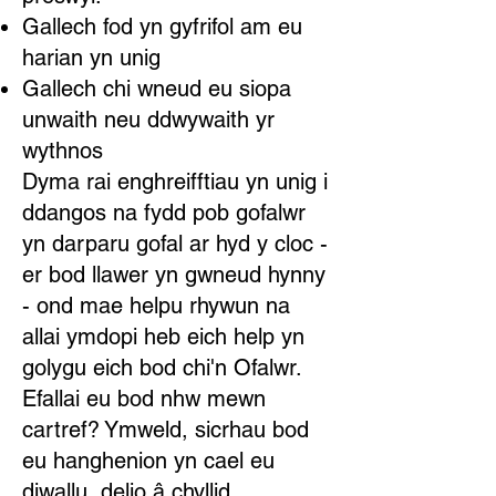
Gallech fod yn gyfrifol am eu
harian yn unig
Gallech chi wneud eu siopa
unwaith neu ddwywaith yr
wythnos
Dyma rai enghreifftiau yn unig i
ddangos na fydd pob gofalwr
yn darparu gofal ar hyd y cloc -
er bod llawer yn gwneud hynny
- ond mae helpu rhywun na
allai ymdopi heb eich help yn
golygu eich bod chi'n Ofalwr.
Efallai eu bod nhw mewn
cartref? Ymweld, sicrhau bod
eu hanghenion yn cael eu
diwallu, delio â chyllid,