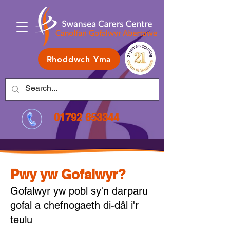
Rhoddwch Yma
01792 653344
Pwy yw Gofalwyr?
Gofalwyr yw pobl sy'n darparu
gofal a chefnogaeth di-dâl i'r
teulu