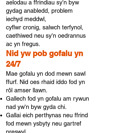
aelodau a ffrindiau sy'n byw
gydag anabledd, problem
iechyd meddwl,
cyflwr cronig, salwch terfynol,
caethiwed neu sy'n oedrannus
ac yn fregus.
Nid yw pob gofalu yn
24/7
Mae gofalu yn dod mewn sawl
ffurf. Nid oes rhaid iddo fod yn
rôl amser llawn.
Gallech fod yn gofalu am rywun
nad yw'n byw gyda chi.
Gallai eich perthynas neu ffrind
fod mewn ysbyty neu gartref
preswyl.