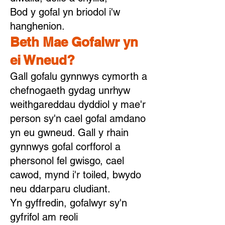
Bod y gofal yn briodol i'w
hanghenion.
Beth Mae Gofalwr yn
ei Wneud?
Gall gofalu gynnwys cymorth a
chefnogaeth gydag unrhyw
weithgareddau dyddiol y mae'r
person sy'n cael gofal amdano
yn eu gwneud. Gall y rhain
gynnwys gofal corfforol a
phersonol fel gwisgo, cael
cawod, mynd i'r toiled, bwydo
neu ddarparu cludiant.
Yn gyffredin, gofalwyr sy'n
gyfrifol am reoli