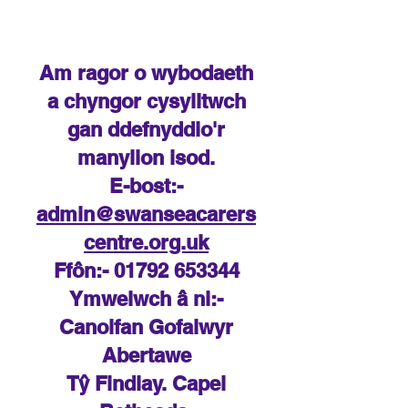
Am ragor o wybodaeth
a chyngor cysylltwch
gan ddefnyddio'r
manylion isod.
E-bost:-
admin@swanseacarers
centre.org.uk
Ffôn:-
01792 653344
Ymwelwch â ni:-
Canolfan Gofalwyr
Abertawe
Tŷ Findlay. Capel