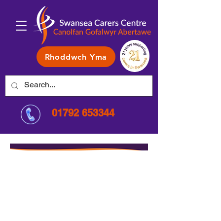
Rhoddwch Yma
01792 653344